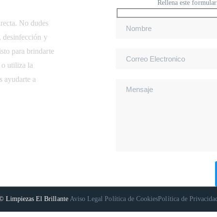
Rellena este formular
irecta. No dudes
, desinfección y
sto para brindarte
 utiliza la
s ayudarte a
© Limpiezas El Brillante
Aviso Legal
Política de Cookies
Política de Privacida