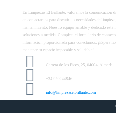
En Limpiezas El Brillante, valoramos la comunicación d
en contactarnos para discutir tus necesidades de limpieza
mantenimiento. Nuestro equipo amable y dedicado está li
soluciones a medida. Completa el formulario de contacto o
información proporcionada para conectarnos. ¡Esperamo
mantener tu espacio impecable y saludable!
Dirección
Carrera de los Picos, 25, 04004, Almería
Teléfono
+34 950244946
Email
info@limpiezaselbrillante.com